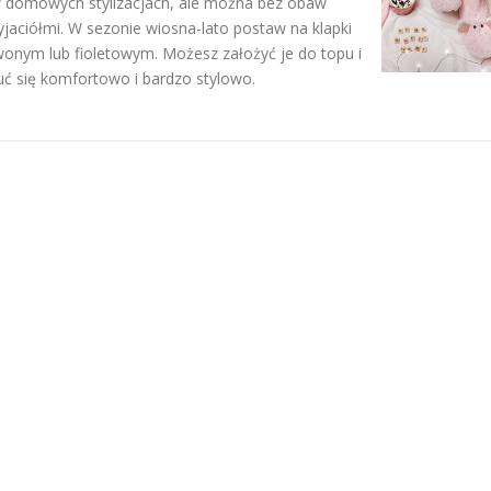
o w domowych stylizacjach, ale można bez obaw
yjaciółmi. W sezonie wiosna-lato postaw na klapki
wonym lub fioletowym. Możesz założyć je do topu i
uć się komfortowo i bardzo stylowo.