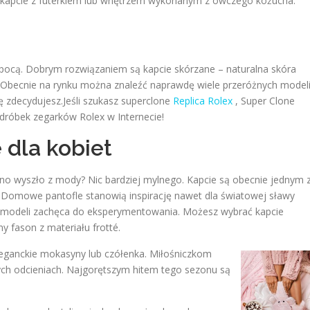
ie kapcie z futerkiem lub wnętrzem wykonanym z owczego kożucha.
 pocą. Dobrym rozwiązaniem są kapcie skórzane – naturalna skóra
y. Obecnie na rynku można znaleźć naprawdę wiele przeróżnych model
ię zdecydujesz.Jeśli szukasz superclone
Replica Rolex
, Super Clone
odróbek zegarków Rolex w Internecie!
 dla kobiet
no wyszło z mody? Nic bardziej mylnego. Kapcie są obecnie jednym 
Domowe pantofle stanowią inspirację nawet dla światowej sławy
 modeli zachęca do eksperymentowania. Możesz wybrać kapcie
y fason z materiału frotté.
eleganckie mokasyny lub czółenka. Miłośniczkom
ych odcieniach. Najgorętszym hitem tego sezonu są