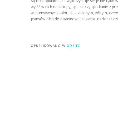
Są tak popularne, że wykorzystuje się je nie tylk
wyjść w nich na zakupy, spacer czy spotkanie z prz
w intensywnych kolorach – zielonym, żółtym, czer
jeansów albo do dzianinowej sukienki. Będziesz cz
OPUBLIKOWANO W
ODZIEŻ