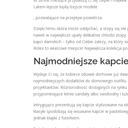
W zimne miesiące przydadzą Ci się ciepłe i miękk
Latem lepsze będą lżejsze modele
buyantibiotics24.net
, pozwalające na przepływ powietrza.
Dzięki temu skóra może oddychać, a stopy się nie
nawet w największe upały delikatnie chłodzi stop
kapci damskich – tylko od Ciebie zależy, na który s
Rolex to właściwe miejsce! Największa kolekcja p
Najmodniejsze kapcie
Wydaje Ci się, że kobiece obuwie domowe już daw
najmodniejszych dodatków do domowego outfitu. 
projektantów. Różnorodność dostępnych na rynku
przypominające letnie sandały albo swobodny i luźn
Intrygująco prezentują się kapcie stylizowane na 
klasyki spodobają się wsuwane kapcie w pastelow
jednak klapki z futerkiem.