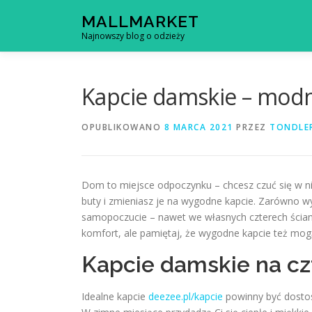
Przejdź
MALLMARKET
do
Najnowszy blog o odzieży
treści
Kapcie damskie – mod
OPUBLIKOWANO
8 MARCA 2021
PRZEZ
TONDLE
Dom to miejsce odpoczynku – chcesz czuć się w n
buty i zmieniasz je na wygodne kapcie. Zarówno 
samopoczucie – nawet we własnych czterech ścia
komfort, ale pamiętaj, że wygodne kapcie też mo
Kapcie damskie na cz
Idealne kapcie
deezee.pl/kapcie
powinny być dostos