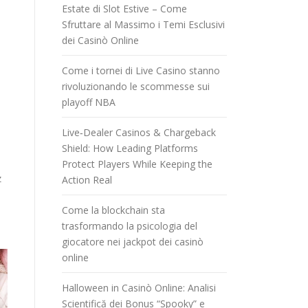
Estate di Slot Estive – Come
Sfruttare al Massimo i Temi Esclusivi
dei Casinò Online
Come i tornei di Live Casino stanno
i
rivoluzionando le scommesse sui
playoff NBA
Live‑Dealer Casinos & Chargeback
Shield: How Leading Platforms
Protect Players While Keeping the
z
Action Real
Come la blockchain sta
trasformando la psicologia del
giocatore nei jackpot dei casinò
online
Halloween in Casinò Online: Analisi
Scientifică dei Bonus “Spooky” e