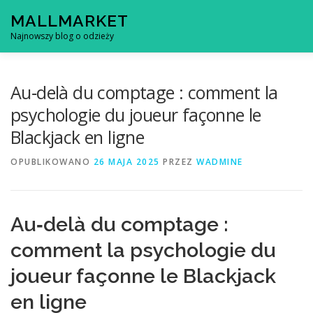
Przejdź
MALLMARKET
do
treści
Najnowszy blog o odzieży
Au‑delà du comptage : comment la
psychologie du joueur façonne le
Blackjack en ligne
OPUBLIKOWANO
26 MAJA 2025
PRZEZ
WADMINE
Au‑delà du comptage :
comment la psychologie du
joueur façonne le Blackjack
en ligne