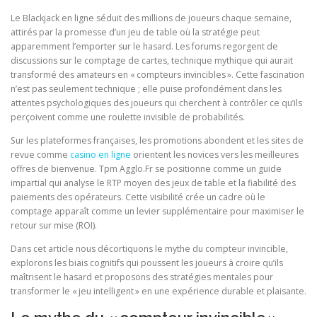
Le Blackjack en ligne séduit des millions de joueurs chaque semaine,
attirés par la promesse d’un jeu de table où la stratégie peut
apparemment l’emporter sur le hasard. Les forums regorgent de
discussions sur le comptage de cartes, technique mythique qui aurait
transformé des amateurs en « compteurs invincibles ». Cette fascination
n’est pas seulement technique ; elle puise profondément dans les
attentes psychologiques des joueurs qui cherchent à contrôler ce qu’ils
perçoivent comme une roulette invisible de probabilités.
Sur les plateformes françaises, les promotions abondent et les sites de
revue comme
casino en ligne
orientent les novices vers les meilleures
offres de bienvenue. Tpm Agglo.Fr se positionne comme un guide
impartial qui analyse le RTP moyen des jeux de table et la fiabilité des
paiements des opérateurs. Cette visibilité crée un cadre où le
comptage apparaît comme un levier supplémentaire pour maximiser le
retour sur mise (ROI).
Dans cet article nous décortiquons le mythe du compteur invincible,
explorons les biais cognitifs qui poussent les joueurs à croire qu’ils
maîtrisent le hasard et proposons des stratégies mentales pour
transformer le « jeu intelligent » en une expérience durable et plaisante.