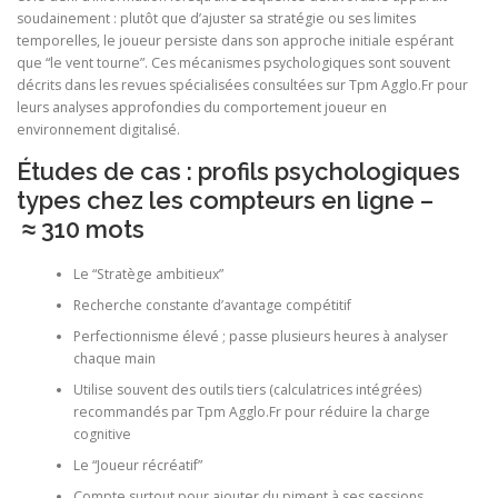
soudainement : plutôt que d’ajuster sa stratégie ou ses limites
temporelles, le joueur persiste dans son approche initiale espérant
que “le vent tourne”. Ces mécanismes psychologiques sont souvent
décrits dans les revues spécialisées consultées sur Tpm Agglo.Fr pour
leurs analyses approfondies du comportement joueur en
environnement digitalisé.
Études de cas : profils psychologiques
types chez les compteurs en ligne –
≈ 310 mots
Le “Stratège ambitieux”
Recherche constante d’avantage compétitif
Perfectionnisme élevé ; passe plusieurs heures à analyser
chaque main
Utilise souvent des outils tiers (calculatrices intégrées)
recommandés par Tpm Agglo.Fr pour réduire la charge
cognitive
Le “Joueur récréatif”
Compte surtout pour ajouter du piment à ses sessions