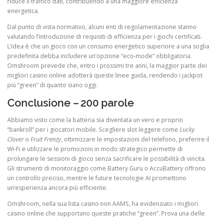
riduce il traffico dati, contribuendo a una maggiore efficienza
energetica.
Dal punto di vista normativo, alcuni enti di regolamentazione stanno
valutando l’introduzione di requisiti di efficienza per i giochi certificati.
L’idea è che un gioco con un consumo energetico superiore a una soglia
predefinita debba includere un’opzione “eco‑mode” obbligatoria.
Omshroom prevede che, entro i prossimi tre anni, la maggior parte dei
migliori casino online adotterà queste linee guida, rendendo i jackpot
più “green” di quanto siano oggi.
Conclusione – 200 parole
Abbiamo visto come la batteria sia diventata un vero e proprio
“bankroll” per i giocatori mobile. Scegliere slot leggere come
Lucky
Clover
o
Fruit Frenzy
, ottimizzare le impostazioni del telefono, preferire il
Wi‑Fi e utilizzare le promozioni in modo strategico permette di
prolungare le sessioni di gioco senza sacrificare le possibilità di vincita.
Gli strumenti di monitoraggio come Battery Guru o AccuBattery offrono
un controllo preciso, mentre le future tecnologie AI promettono
un’esperienza ancora più efficiente.
Omshroom, nella sua lista casino non AAMS, ha evidenziato i migliori
casino online che supportano queste pratiche “green”. Prova una delle