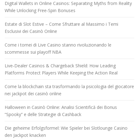
Digital Wallets in Online Casinos: Separating Myths from Reality
While Unlocking Free‑Spin Bonuses
Estate di Slot Estive – Come Sfruttare al Massimo i Temi
Esclusivi dei Casinò Online
Come i tornei di Live Casino stanno rivoluzionando le
scommesse sui playoff NBA
Live‑Dealer Casinos & Chargeback Shield: How Leading
Platforms Protect Players While Keeping the Action Real
Come la blockchain sta trasformando la psicologia del giocatore
nei jackpot dei casinò online
Halloween in Casinò Online: Analisi Scientifică dei Bonus
“Spooky” e delle Strategie di Cashback
Die geheime Erfolgsformel: Wie Spieler bei Slotlounge Casino
den Jackpot knacken