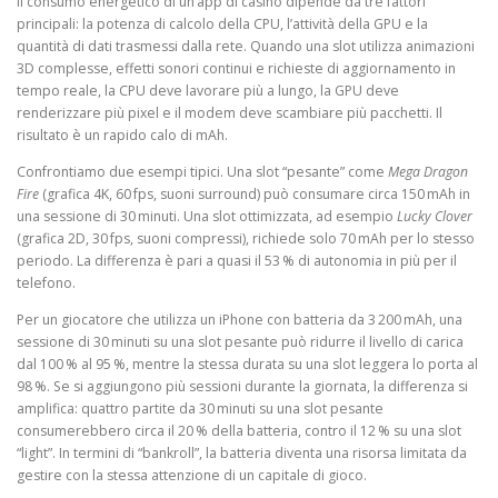
Il consumo energetico di un’app di casinò dipende da tre fattori
principali: la potenza di calcolo della CPU, l’attività della GPU e la
quantità di dati trasmessi dalla rete. Quando una slot utilizza animazioni
3D complesse, effetti sonori continui e richieste di aggiornamento in
tempo reale, la CPU deve lavorare più a lungo, la GPU deve
renderizzare più pixel e il modem deve scambiare più pacchetti. Il
risultato è un rapido calo di mAh.
Confrontiamo due esempi tipici. Una slot “pesante” come
Mega Dragon
Fire
(grafica 4K, 60 fps, suoni surround) può consumare circa 150 mAh in
una sessione di 30 minuti. Una slot ottimizzata, ad esempio
Lucky Clover
(grafica 2D, 30 fps, suoni compressi), richiede solo 70 mAh per lo stesso
periodo. La differenza è pari a quasi il 53 % di autonomia in più per il
telefono.
Per un giocatore che utilizza un iPhone con batteria da 3 200 mAh, una
sessione di 30 minuti su una slot pesante può ridurre il livello di carica
dal 100 % al 95 %, mentre la stessa durata su una slot leggera lo porta al
98 %. Se si aggiungono più sessioni durante la giornata, la differenza si
amplifica: quattro partite da 30 minuti su una slot pesante
consumerebbero circa il 20 % della batteria, contro il 12 % su una slot
“light”. In termini di “bankroll”, la batteria diventa una risorsa limitata da
gestire con la stessa attenzione di un capitale di gioco.