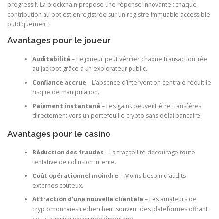
progressif. La blockchain propose une réponse innovante : chaque
contribution au pot est enregistrée sur un registre immuable accessible
publiquement.
Avantages pour le joueur
Auditabilité
– Le joueur peut vérifier chaque transaction liée
au jackpot grâce à un explorateur public.
Confiance accrue
– L’absence d’intervention centrale réduit le
risque de manipulation.
Paiement instantané
– Les gains peuvent être transférés
directement vers un portefeuille crypto sans délai bancaire.
Avantages pour le casino
Réduction des fraudes
– La traçabilité décourage toute
tentative de collusion interne.
Coût opérationnel moindre
– Moins besoin d’audits
externes coûteux.
Attraction d’une nouvelle clientèle
– Les amateurs de
cryptomonnaies recherchent souvent des plateformes offrant
cette transparence supplémentaire.