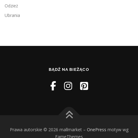
Odzież
Ubrania
BĄDŹ NA BIEŻĄCO
Prawa autorskie © 2026 mallmarket
–
OnePress
motyw wg
FameThemes