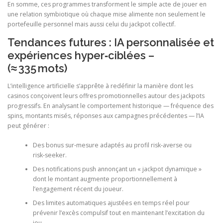
En somme, ces programmes transforment le simple acte de jouer en
une relation symbiotique où chaque mise alimente non seulement le
portefeuille personnel mais aussi celui du jackpot collectif.
Tendances futures : IA personnalisée et
expériences hyper‑ciblées –
(≈ 335 mots)
L’intelligence artificielle s’apprête à redéfinir la manière dont les
casinos conçoivent leurs offres promotionnelles autour des jackpots
progressifs. En analysant le comportement historique — fréquence des
spins, montants misés, réponses aux campagnes précédentes — l’IA
peut générer :
Des bonus sur‑mesure adaptés au profil risk‑averse ou
risk‑seeker.
Des notifications push annonçant un « jackpot dynamique »
dont le montant augmente proportionnellement à
l’engagement récent du joueur.
Des limites automatiques ajustées en temps réel pour
prévenir l’excès compulsif tout en maintenant l’excitation du
jeu.