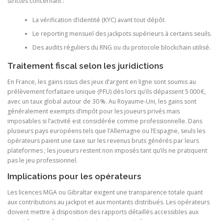
strictes concernant :
La vérification d’identité (KYC) avant tout dépôt.
Le reporting mensuel des jackpots supérieurs à certains seuils.
Des audits réguliers du RNG ou du protocole blockchain utilisé.
Traitement fiscal selon les juridictions
En France, les gains issus des jeux d’argent en ligne sont soumis au
prélèvement forfaitaire unique (PFU) dès lors qu’ils dépassent 5 000 €,
avec un taux global autour de 30 %. Au Royaume-Uni, les gains sont
généralement exempts d’impôt pour les joueurs privés mais
imposables si l’activité est considérée comme professionnelle. Dans
plusieurs pays européens tels que l’Allemagne ou l’Espagne, seuls les
opérateurs paient une taxe sur les revenus bruts générés par leurs
plateformes ; les joueurs restent non imposés tant qu’ils ne pratiquent
pas le jeu professionnel.
Implications pour les opérateurs
Les licences MGA ou Gibraltar exigent une transparence totale quant
aux contributions au jackpot et aux montants distribués. Les opérateurs
doivent mettre à disposition des rapports détaillés accessibles aux