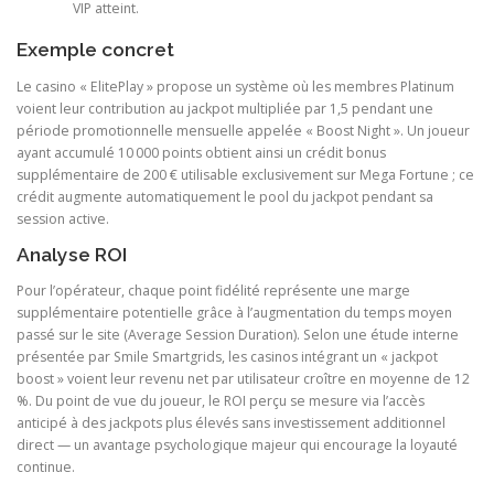
VIP atteint.
Exemple concret
Le casino « ElitePlay » propose un système où les membres Platinum
voient leur contribution au jackpot multipliée par 1,5 pendant une
période promotionnelle mensuelle appelée « Boost Night ». Un joueur
ayant accumulé 10 000 points obtient ainsi un crédit bonus
supplémentaire de 200 € utilisable exclusivement sur Mega Fortune ; ce
crédit augmente automatiquement le pool du jackpot pendant sa
session active.
Analyse ROI
Pour l’opérateur, chaque point fidélité représente une marge
supplémentaire potentielle grâce à l’augmentation du temps moyen
passé sur le site (Average Session Duration). Selon une étude interne
présentée par Smile Smartgrids, les casinos intégrant un « jackpot
boost » voient leur revenu net par utilisateur croître en moyenne de 12
%. Du point de vue du joueur, le ROI perçu se mesure via l’accès
anticipé à des jackpots plus élevés sans investissement additionnel
direct — un avantage psychologique majeur qui encourage la loyauté
continue.