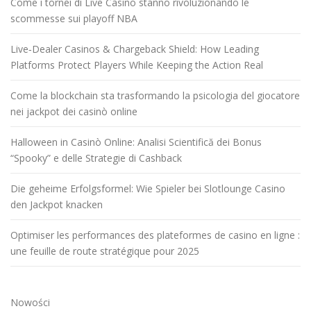
Come i tornei di Live Casino stanno rivoluzionando le
scommesse sui playoff NBA
Live‑Dealer Casinos & Chargeback Shield: How Leading
Platforms Protect Players While Keeping the Action Real
Come la blockchain sta trasformando la psicologia del giocatore
nei jackpot dei casinò online
Halloween in Casinò Online: Analisi Scientifică dei Bonus
“Spooky” e delle Strategie di Cashback
Die geheime Erfolgsformel: Wie Spieler bei Slotlounge Casino
den Jackpot knacken
Optimiser les performances des plateformes de casino en ligne :
une feuille de route stratégique pour 2025
Nowości