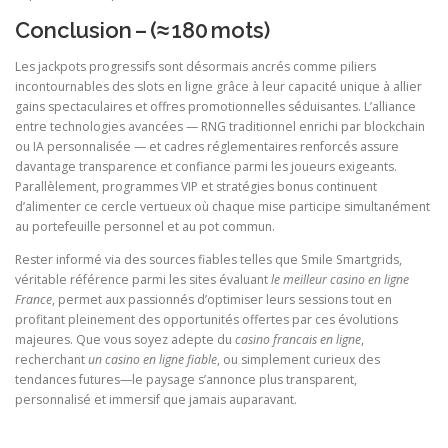
Conclusion – (≈ 180 mots)
Les jackpots progressifs sont désormais ancrés comme piliers
incontournables des slots en ligne grâce à leur capacité unique à allier
gains spectaculaires et offres promotionnelles séduisantes. L’alliance
entre technologies avancées — RNG traditionnel enrichi par blockchain
ou IA personnalisée — et cadres réglementaires renforcés assure
davantage transparence et confiance parmi les joueurs exigeants.
Parallèlement, programmes VIP et stratégies bonus continuent
d’alimenter ce cercle vertueux où chaque mise participe simultanément
au portefeuille personnel et au pot commun.
Rester informé via des sources fiables telles que Smile Smartgrids,
véritable référence parmi les sites évaluant
le meilleur casino en ligne
France
, permet aux passionnés d’optimiser leurs sessions tout en
profitant pleinement des opportunités offertes par ces évolutions
majeures. Que vous soyez adepte du
casino francais en ligne
,
recherchant
un casino en ligne fiable
, ou simplement curieux des
tendances futures—le paysage s’annonce plus transparent,
personnalisé et immersif que jamais auparavant.