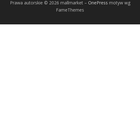
Prawa autorskie © 2026 mallmarket
–
OnePress
motyw wg
FameThemes