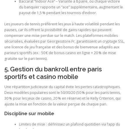
Baccarat “Indoor Ace” – Variante à 8 paire, où chaque victoire
du banquier rapporte un “ace” supplémentaire, augmentant le
payout de 1,5 % pendant les tournois d’indoor.
Les joueurs de tennis préfèrent les jeux à haute volatilité pendant les
pauses, car ils offrent la possibilité de gains rapides qui peuvent
compenser une mise perdue sur le match. Les plateformes mobiles
sécurisées, évaluées par Georgesstore.Fr, garantissent un cryptage SSL,
une licence de jeu française et des bonus de bienvenue adaptés aux
parieurs sportifs (ex. : 50 € de bonus casino en ligne + 20 % de mise
gratuite sur le pari tennis).
5. Gestion du bankroll entre paris
sportifs et casino mobile
Une répartition judicieuse du capital évite les pertes catastrophiques.
Deux modèles populaires sont le 50/30/20 (50 % pour les paris tennis,
30 % pour les jeux de casino, 20 % en réserve) et le Kelly Criterion, qui
ajuste la mise en fonction de la valeur perçue de chaque pari.
Discipline sur mobile
Limites de mise : définissez un plafond quotidien via l’app du