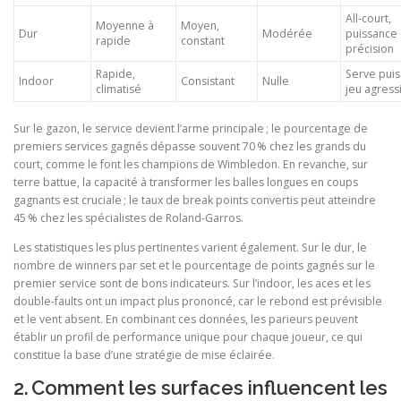
All‑court,
Moyenne à
Moyen,
Dur
Modérée
puissance 
rapide
constant
précision
Rapide,
Serve puis
Indoor
Consistant
Nulle
climatisé
jeu agressi
Sur le gazon, le service devient l’arme principale ; le pourcentage de
premiers services gagnés dépasse souvent 70 % chez les grands du
court, comme le font les champions de Wimbledon. En revanche, sur
terre battue, la capacité à transformer les balles longues en coups
gagnants est cruciale ; le taux de break points convertis peut atteindre
45 % chez les spécialistes de Roland‑Garros.
Les statistiques les plus pertinentes varient également. Sur le dur, le
nombre de winners par set et le pourcentage de points gagnés sur le
premier service sont de bons indicateurs. Sur l’indoor, les aces et les
double‑faults ont un impact plus prononcé, car le rebond est prévisible
et le vent absent. En combinant ces données, les parieurs peuvent
établir un profil de performance unique pour chaque joueur, ce qui
constitue la base d’une stratégie de mise éclairée.
2. Comment les surfaces influencent les