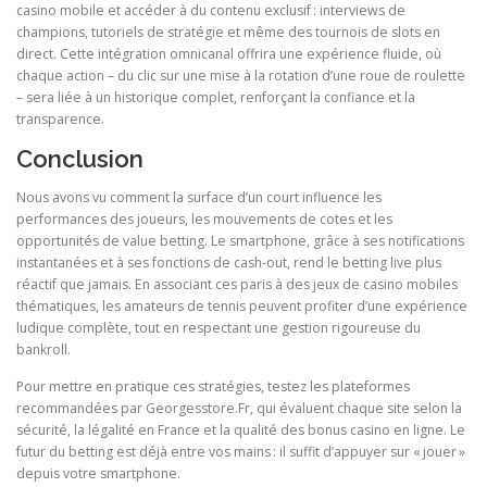
casino mobile et accéder à du contenu exclusif : interviews de
champions, tutoriels de stratégie et même des tournois de slots en
direct. Cette intégration omnicanal offrira une expérience fluide, où
chaque action – du clic sur une mise à la rotation d’une roue de roulette
– sera liée à un historique complet, renforçant la confiance et la
transparence.
Conclusion
Nous avons vu comment la surface d’un court influence les
performances des joueurs, les mouvements de cotes et les
opportunités de value betting. Le smartphone, grâce à ses notifications
instantanées et à ses fonctions de cash‑out, rend le betting live plus
réactif que jamais. En associant ces paris à des jeux de casino mobiles
thématiques, les amateurs de tennis peuvent profiter d’une expérience
ludique complète, tout en respectant une gestion rigoureuse du
bankroll.
Pour mettre en pratique ces stratégies, testez les plateformes
recommandées par Georgesstore.Fr, qui évaluent chaque site selon la
sécurité, la légalité en France et la qualité des bonus casino en ligne. Le
futur du betting est déjà entre vos mains : il suffit d’appuyer sur « jouer »
depuis votre smartphone.