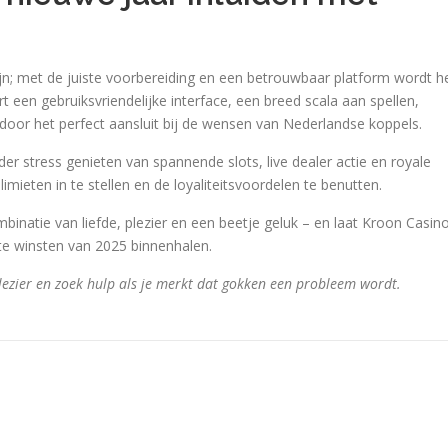
jn; met de juiste voorbereiding en een betrouwbaar platform wordt h
een gebruiksvriendelijke interface, een breed scala aan spellen,
ardoor het perfect aansluit bij de wensen van Nederlandse koppels.
er stress genieten van spannende slots, live dealer actie en royale
mieten in te stellen en de loyaliteitsvoordelen te benutten.
binatie van liefde, plezier en een beetje geluk – en laat Kroon Casin
rste winsten van 2025 binnenhalen.
 plezier en zoek hulp als je merkt dat gokken een probleem wordt.