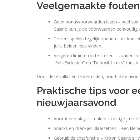
Veelgemaakte fouten 
Geen bonusvoorwaarden lezen – veel spele
Casino kun je de voorwaarden eenvoudig 
Te veel spellen tegelijk openen – dit kan le
jullie beiden leuk vinden.
Vergeten limieten in te stellen – zonder l
“Self‑Exclusion” en “Deposit Limits” functie
Door deze valkuilen te vermijden, houd je de avond
Praktische tips voor e
nieuwjaarsavond
Vooraf een playlist maken – rustige jazz of
Snacks en drankjes klaarzetten – een kleine
Gebruik de chatfunctie – Kroon Casino’s li