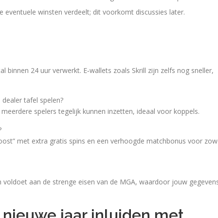
e eventuele winsten verdeelt; dit voorkomt discussies later.
nnen 24 uur verwerkt. E‑wallets zoals Skrill zijn zelfs nog sneller,
 dealer tafel spelen?
r meerdere spelers tegelijk kunnen inzetten, ideaal voor koppels.
?
Boost” met extra gratis spins en een verhoogde matchbonus voor zow
en voldoet aan de strenge eisen van de MGA, waardoor jouw gegeven
nieuwe jaar inluiden met