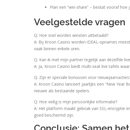
Plan een “win‑share” – besluit vooraf hoe j
Veelgestelde vragen
Q: Hoe snel worden winsten uitbetaald?
A: Bij Kroon Casino worden iDEAL‑opnames meestal bi
vaak binnen enkele uren.
Q: Kan ik met mijn partner tegelijk aan dezelfde live
A: Ja, Kroon Casino biedt multi‑seat live tafels waa
Q: Zijn er speciale bonussen voor nieuwjaarsacties
A: Kroon Casino lanceert jaarlijks een “New Year 
nieuwe als bestaande spelers.
Q: Hoe veilig is mijn persoonlijke informatie?
A: Het platform maakt gebruik van SSL‑encryptie 
goed beschermd zijn.
Conclusie: Samen het 