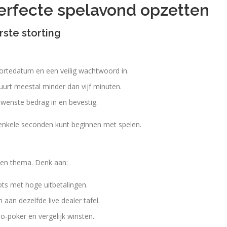
perfecte spelavond opzetten
ste storting
boortedatum en een veilig wachtwoord in.
 duurt meestal minder dan vijf minuten.
wenste bedrag in en bevestig.
n enkele seconden kunt beginnen met spelen.
een thema. Denk aan:
ots met hoge uitbetalingen.
aan dezelfde live dealer tafel.
o‑poker en vergelijk winsten.