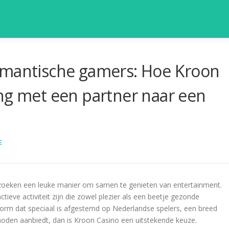
omantische gamers: Hoe Kroon
ng met een partner naar een
E
n zoeken een leuke manier om samen te genieten van entertainment.
ieve activiteit zijn die zowel plezier als een beetje gezonde
tform dat speciaal is afgestemd op Nederlandse spelers, een breed
oden aanbiedt, dan is Kroon Casino een uitstekende keuze.