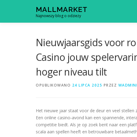
Przejdź
MALLMARKET
do
Najnowszy blog o odzieży
treści
Nieuwjaarsgids voor r
Casino jouw spelervari
hoger niveau tilt
OPUBLIKOWANO
24 LIPCA 2025
PRZEZ
WADMIN
Het nieuwe jaar staat voor de deur en veel stelle
Een online casino‑avond kan een spannende, interact
competitie biedt. Als je op zoek bent naar een pla
scala aan spellen heeft en betrouwbare betaalmeth