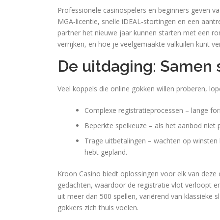
Professionele casinospelers en beginners geven v
MGA‑licentie, snelle iDEAL‑stortingen en een aantrek
partner het nieuwe jaar kunnen starten met een rom
verrijken, en hoe je veelgemaakte valkuilen kunt ve
De uitdaging: Samen s
Veel koppels die online gokken willen proberen, l
Complexe registratieprocessen – lange form
Beperkte spelkeuze – als het aanbod niet p
Trage uitbetalingen – wachten op winsten 
hebt gepland.
Kroon Casino biedt oplossingen voor elk van deze 
gedachten, waardoor de registratie vlot verloopt e
uit meer dan 500 spellen, variërend van klassieke sl
gokkers zich thuis voelen.