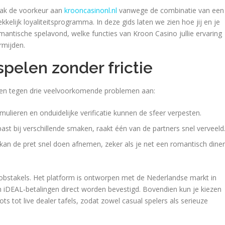
aak de voorkeur aan
krooncasinonl.nl
vanwege de combinatie van een
kelijk loyaliteitsprogramma. In deze gids laten we zien hoe jij en je
antische spelavond, welke functies van Kroon Casino jullie ervaring
rmijden.
pelen zonder frictie
open tegen drie veelvoorkomende problemen aan:
ulieren en onduidelijke verificatie kunnen de sfeer verpesten.
ast bij verschillende smaken, raakt één van de partners snel verveeld
kan de pret snel doen afnemen, zeker als je net een romantisch diner
obstakels. Het platform is ontworpen met de Nederlandse markt in
n iDEAL‑betalingen direct worden bevestigd. Bovendien kun je kiezen
ots tot live dealer tafels, zodat zowel casual spelers als serieuze