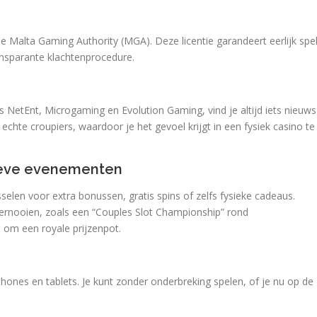
 Malta Gaming Authority (MGA). Deze licentie garandeert eerlijk spel
nsparante klachtenprocedure.
 NetEnt, Microgaming en Evolution Gaming, vind je altijd iets nieuws
echte croupiers, waardoor je het gevoel krijgt in een fysiek casino te
ieve evenementen
sselen voor extra bonussen, gratis spins of zelfs fysieke cadeaus.
ernooien, zoals een “Couples Slot Championship” rond
n om een royale prijzenpot.
hones en tablets. Je kunt zonder onderbreking spelen, of je nu op de