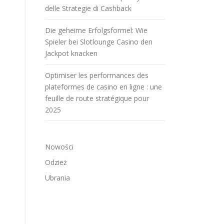
delle Strategie di Cashback
Die geheime Erfolgsformel: Wie
Spieler bei Slotlounge Casino den
Jackpot knacken
Optimiser les performances des
plateformes de casino en ligne : une
feuille de route stratégique pour
2025
Nowości
Odzież
Ubrania