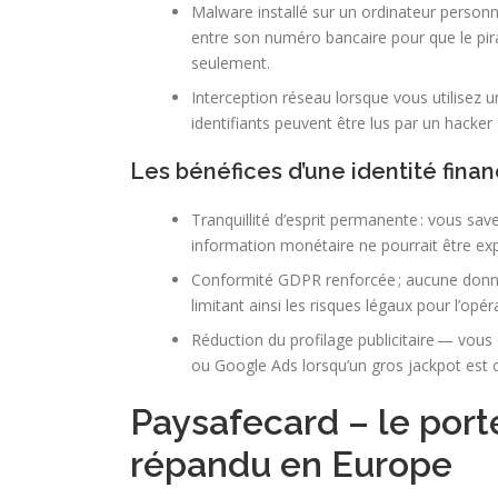
Malware installé sur un ordinateur personnel
entre son numéro bancaire pour que le pi
seulement.
Interception réseau lorsque vous utilisez 
identifiants peuvent être lus par un hacker
Les bénéfices d’une identité fina
Tranquillité d’esprit permanente : vous s
information monétaire ne pourrait être exp
Conformité GDPR renforcée ; aucune donnée
limitant ainsi les risques légaux pour l’op
Réduction du profilage publicitaire — vou
ou Google Ads lorsqu’un gros jackpot est c
Paysafecard – le port
répandu en Europe