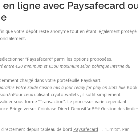
 en ligne avec Paysafecard o
me
afin que votre dépôt reste anonyme tout en étant légalement protégé
mondialement.
 sélectionner “Paysafecard” parmi les options proposées.
mité entre €20 minimum et €500 maximum selon politique interne du
demment chargé dans votre portefeuille Payskaart.
raître Votre Solde Casino mis à jour ready for play on slots like
Book
ion.\nPour ceux utilisant crypto‐wallets , il suffit simplement
s valider sous forme “Transaction”. Le processus varie cependant
ance Bridge versus Coinbase Direct Deposit.\n### Gestion des limite
s directement depuis tableau de bord
Paysafecard
→ “Limits”. Par