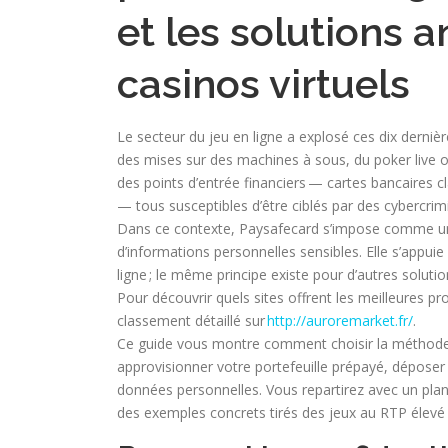
et les solutions 
casinos virtuels
Le secteur du jeu en ligne a explosé ces dix derniè
des mises sur des machines à sous, du poker live ou
des points d’entrée financiers — cartes bancaires cl
— tous susceptibles d’être ciblés par des cybercrimi
Dans ce contexte, Paysafecard s’impose comme une 
d’informations personnelles sensibles. Elle s’appu
ligne ; le même principe existe pour d’autres solu
Pour découvrir quels sites offrent les meilleures pr
classement détaillé sur
http://auroremarket.fr/
.
Ce guide vous montre comment choisir la méthode l
approvisionner votre portefeuille prépayé, déposer 
données personnelles. Vous repartirez avec un plan d’
des exemples concrets tirés des jeux au RTP élev