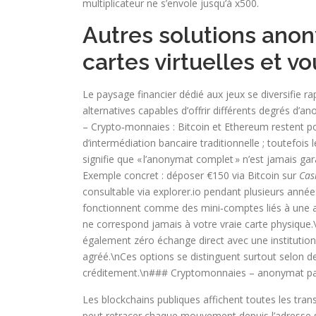
multiplicateur ne s’envole jusqu’à x500.
Autres solutions ano
cartes virtuelles et v
Le paysage financier dédié aux jeux se diversifie r
alternatives capables d’offrir différents degrés d’
– Crypto‑monnaies : Bitcoin et Ethereum restent po
d’intermédiation bancaire traditionnelle ; toutefois
signifie que « l’anonymat complet » n’est jamais gar
Exemple concret : déposer €150 via Bitcoin sur
Cas
consultable via explorer.io pendant plusieurs années
fonctionnent comme des mini‑comptes liés à une a
ne correspond jamais à votre vraie carte physique.
également zéro échange direct avec une institutio
agréé.\nCes options se distinguent surtout selon deu
créditement.\n### Cryptomonnaies – anonymat part
Les blockchains publiques affichent toutes les tran
peut retracer chaque mouvement depuis l’adresse sou