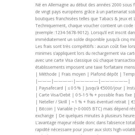
Né en Allemagne au début des années 2000 sous f
de vingt pays européens grâce à un partenariat sol
boutiques franchisées telles que Tabacs & Jeux et 
Techniquement, chaque voucher contient un code PI
(exemple : 1234‑5678‑9012). Lorsqu’il est inscrit d
immédiatement un solde disponible jusqu’à cinq mill
Les frais sont très compétitifs : aucun coût fixe 
minimes s’appliquent lors du rechargement via cart
avec une carte Visa classique où chaque transaction
établissements imposent une taxe forfaitaire mensu
| Méthode | Frais moyen | Plafond dépôt | Temps
|———|————-|—————|——————|
| Paysafecard | ≤ 0·5 % | Jusqu’à €5000/jour | Ins
| Carte Visa/Debit | 0·5‑1·5 % + possible frais fi
| Neteller / Skrill | ≈ 1 % + frais éventuel retrait |
| Bitcoin | Variable (≈ 0·0005 BTC) mais dépend r
exchange | De quelques minutes à plusieurs heure
L’avantage majeur réside donc dans l’absence total
rapidité nécessaire pour jouer aux slots high‑vola