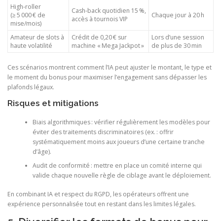
High‑roller
Cash‑back quotidien 15 %,
(≥ 5 000 € de
Chaque jour à 20 h
accès à tournois VIP
mise/mois)
Amateur de slots à
Crédit de 0,20 € sur
Lors d’une session
haute volatilité
machine « Mega Jackpot »
de plus de 30 min
Ces scénarios montrent comment l’IA peut ajuster le montant, le type et
le moment du bonus pour maximiser l’engagement sans dépasser les
plafonds légaux.
Risques et mitigations
Biais algorithmiques : vérifier régulièrement les modèles pour
éviter des traitements discriminatoires (ex. : offrir
systématiquement moins aux joueurs d’une certaine tranche
d’âge).
Audit de conformité : mettre en place un comité interne qui
valide chaque nouvelle règle de ciblage avant le déploiement.
En combinant IA et respect du RGPD, les opérateurs offrent une
expérience personnalisée tout en restant dans les limites légales.