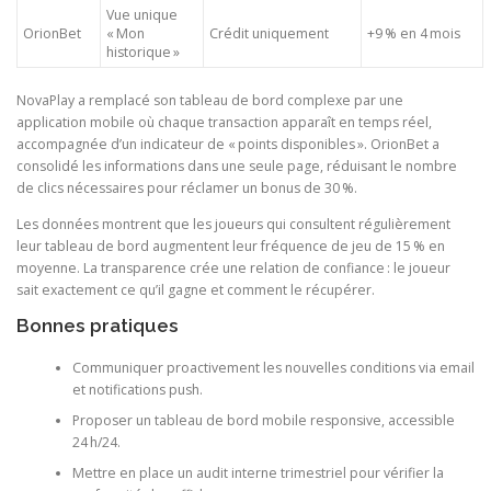
Vue unique
OrionBet
« Mon
Crédit uniquement
+9 % en 4 mois
historique »
NovaPlay a remplacé son tableau de bord complexe par une
application mobile où chaque transaction apparaît en temps réel,
accompagnée d’un indicateur de « points disponibles ». OrionBet a
consolidé les informations dans une seule page, réduisant le nombre
de clics nécessaires pour réclamer un bonus de 30 %.
Les données montrent que les joueurs qui consultent régulièrement
leur tableau de bord augmentent leur fréquence de jeu de 15 % en
moyenne. La transparence crée une relation de confiance : le joueur
sait exactement ce qu’il gagne et comment le récupérer.
Bonnes pratiques
Communiquer proactivement les nouvelles conditions via email
et notifications push.
Proposer un tableau de bord mobile responsive, accessible
24 h/24.
Mettre en place un audit interne trimestriel pour vérifier la