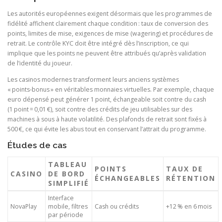
Les autorités européennes exigent désormais que les programmes de
fidélité affichent clairement chaque condition : taux de conversion des
points, limites de mise, exigences de mise (wagering) et procédures de
retrait. Le contrôle KYC doit être intégré dès l’inscription, ce qui
implique que les points ne peuvent être attribués qu’après validation
de l’identité du joueur.
Les casinos modernes transforment leurs anciens systèmes
« points‑bonus » en véritables monnaies virtuelles. Par exemple, chaque
euro dépensé peut générer 1 point, échangeable soit contre du cash
(1 point = 0,01 €), soit contre des crédits de jeu utilisables sur des
machines à sous à haute volatilité. Des plafonds de retrait sont fixés à
500 €, ce qui évite les abus tout en conservant l’attrait du programme.
Études de cas
TABLEAU
POINTS
TAUX DE
CASINO
DE BORD
ÉCHANGEABLES
RÉTENTION
SIMPLIFIÉ
Interface
NovaPlay
mobile, filtres
Cash ou crédits
+12 % en 6 mois
par période