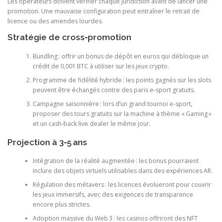
Les opérateurs doivent vérifier chaque juridiction avant de lancer une
promotion. Une mauvaise configuration peut entraîner le retrait de
licence ou des amendes lourdes.
Stratégie de cross‑promotion
Bundling : offrir un bonus de dépôt en euros qui débloque un
crédit de 0,001 BTC à utiliser sur les jeux crypto.
Programme de fidélité hybride : les points gagnés sur les slots
peuvent être échangés contre des paris e‑sport gratuits.
Campagne saisonnière : lors d’un grand tournoi e‑sport,
proposer des tours gratuits sur la machine à thème « Gaming »
et un cash‑back live dealer le même jour.
Projection à 3‑5 ans
Intégration de la réalité augmentée : les bonus pourraient
inclure des objets virtuels utilisables dans des expériences AR.
Régulation des métavers : les licences évolueront pour couvrir
les jeux immersifs, avec des exigences de transparence
encore plus strictes.
Adoption massive du Web 3 : les casinos offriront des NFT