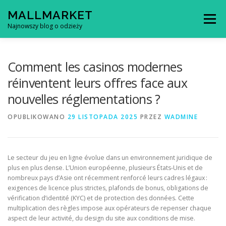
Przejdź
MALLMARKET
do
Menu
treści
Najnowszy blog o odzieży
Comment les casinos modernes
réinventent leurs offres face aux
nouvelles réglementations ?
OPUBLIKOWANO
29 LISTOPADA 2025
PRZEZ
WADMINE
Le secteur du jeu en ligne évolue dans un environnement juridique de
plus en plus dense. L’Union européenne, plusieurs États‑Unis et de
nombreux pays d’Asie ont récemment renforcé leurs cadres légaux :
exigences de licence plus strictes, plafonds de bonus, obligations de
vérification d’identité (KYC) et de protection des données. Cette
multiplication des règles impose aux opérateurs de repenser chaque
aspect de leur activité, du design du site aux conditions de mise.