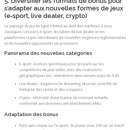
5. Diversifier les formats de bonus pour
s’adapter aux nouvelles formes de jeux
(e‑sport, live dealer, crypto)
Le paysage du jeu en ligne s’étend au-delà des machines à sous
classiques. Les paris e‑sport, les tables de live dealer et les
plateformes crypto introduisent de nouvelles exigences réglementaires
et de nouvelles opportunités de promotion.
Panorama des nouvelles catégories
E‑sport : licences spécifiques pour les paris sur les
compétitions de jeux vidéo, avec des restrictions
géographiques (ex. : interdiction dans certains pays de l’UE).
Live dealer : exigences de streaming sécurisé, contrôle de
l’intégrité des cartes et des croupiers.
Crypto : nécessité d’une licence de monnaie virtuelle,
conformité aux directives anti‑blanchiment (AML).
Adaptation des bonus
Paris sans risque sur l’e‑sport : le joueur mise 20 € sur un match