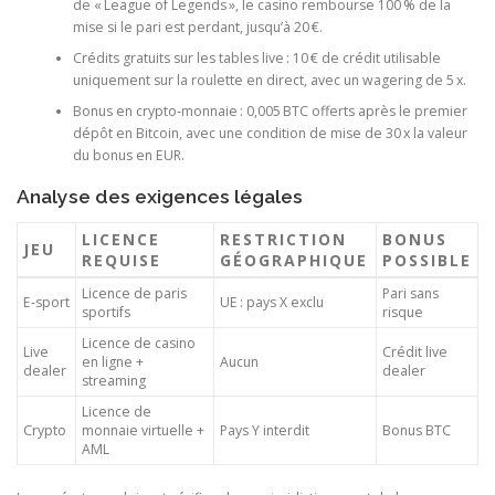
de « League of Legends », le casino rembourse 100 % de la
mise si le pari est perdant, jusqu’à 20 €.
Crédits gratuits sur les tables live : 10 € de crédit utilisable
uniquement sur la roulette en direct, avec un wagering de 5 x.
Bonus en crypto‑monnaie : 0,005 BTC offerts après le premier
dépôt en Bitcoin, avec une condition de mise de 30 x la valeur
du bonus en EUR.
Analyse des exigences légales
LICENCE
RESTRICTION
BONUS
JEU
REQUISE
GÉOGRAPHIQUE
POSSIBLE
Licence de paris
Pari sans
E‑sport
UE : pays X exclu
sportifs
risque
Licence de casino
Live
Crédit live
en ligne +
Aucun
dealer
dealer
streaming
Licence de
Crypto
monnaie virtuelle +
Pays Y interdit
Bonus BTC
AML