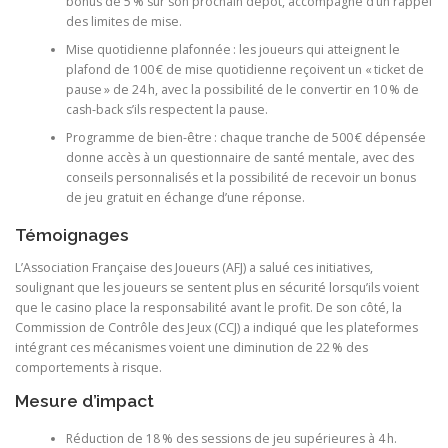
bonus de 5 % sur son prochain dépôt, accompagné d’un rappel
des limites de mise.
Mise quotidienne plafonnée : les joueurs qui atteignent le
plafond de 100 € de mise quotidienne reçoivent un « ticket de
pause » de 24 h, avec la possibilité de le convertir en 10 % de
cash‑back s’ils respectent la pause.
Programme de bien‑être : chaque tranche de 500 € dépensée
donne accès à un questionnaire de santé mentale, avec des
conseils personnalisés et la possibilité de recevoir un bonus
de jeu gratuit en échange d’une réponse.
Témoignages
L’Association Française des Joueurs (AFJ) a salué ces initiatives,
soulignant que les joueurs se sentent plus en sécurité lorsqu’ils voient
que le casino place la responsabilité avant le profit. De son côté, la
Commission de Contrôle des Jeux (CCJ) a indiqué que les plateformes
intégrant ces mécanismes voient une diminution de 22 % des
comportements à risque.
Mesure d’impact
Réduction de 18 % des sessions de jeu supérieures à 4 h.