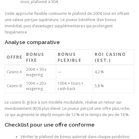
mois, plafonné à 50 €.
Cette approche flexible contourne le plafond de 200 € tout en offrant
une valeur perçue supérieure. Le joueur bénéficie d’un bonus
immédiat, puis d’avantages supplémentaires qui prolongent
l’expérience.
Analyse comparative
BONUS
BONUS
ROI CASINO
OFFRE
FIXE
FLEXIBLE
(EST.)
200 € + 30 x
Casino A
—
4,2 %
wagering
100 € + 20 x
100 € + tours +
Casino B
5,8 %
wagering
cash‑back
Le casino B, grâce à son modèle modulable, réalise un retour sur
investissement (ROI) plus élevé. Le joueur perçoit une offre plus riche,
ce qui augmente le dépôt moyen de 12 % et le temps de jeu de 18 %.
Checklist pour une offre conforme
Vérifier le plafond de bonus autorisé dans chaque juridiction.