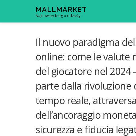
Przejdź
MALLMARKET
do
Najnowszy blog o odzieży
treści
Il nuovo paradigma del
online: come le valute 
del giocatore nel 2024
parte dalla rivoluzione 
tempo reale, attravers
dell’ancoraggio monetari
sicurezza e fiducia lega