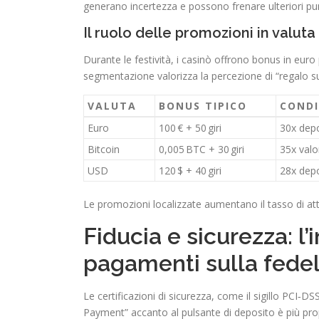
generano incertezza e possono frenare ulteriori pu
Il ruolo delle promozioni in valut
Durante le festività, i casinò offrono bonus in euro
segmentazione valorizza la percezione di “regalo s
VALUTA
BONUS TIPICO
CONDI
Euro
100 € + 50 giri
30x dep
Bitcoin
0,005 BTC + 30 giri
35x val
USD
120 $ + 40 giri
28x dep
Le promozioni localizzate aumentano il tasso di att
Fiducia e sicurezza: l
pagamenti sulla fedel
Le certificazioni di sicurezza, come il sigillo PCI‑D
Payment” accanto al pulsante di deposito è più pro