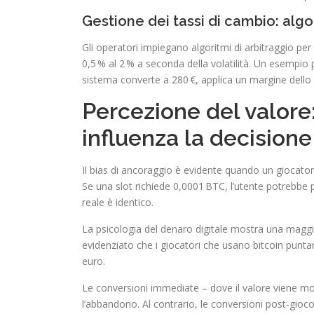
Gestione dei tassi di cambio: algo
Gli operatori impiegano algoritmi di arbitraggio per
0,5 % al 2 % a seconda della volatilità. Un esempio 
sistema converte a 280 €, applica un margine dello 0
Percezione del valore:
influenza la decisio
Il bias di ancoraggio è evidente quando un giocator
Se una slot richiede 0,0001 BTC, l’utente potrebbe 
reale è identico.
La psicologia del denaro digitale mostra una maggi
evidenziato che i giocatori che usano bitcoin puntano 
euro.
Le conversioni immediate – dove il valore viene m
l’abbandono. Al contrario, le conversioni post‑gioco