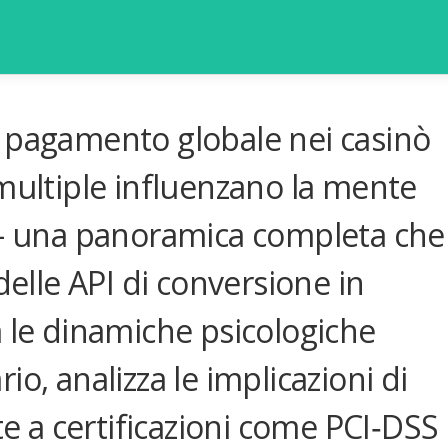
 pagamento globale nei casinò
multiple influenzano la mente
 – una panoramica completa che
delle API di conversione in
a le dinamiche psicologiche
o, analizza le implicazioni di
te a certificazioni come PCI‑DSS