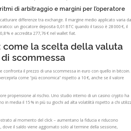
ritmi di arbitraggio e margini per l’operatore
 catturare differenze tra exchange. Il margine medio applicato varia da
pratico: un giocatore deposita 0,01 BTC quando il tasso è 28 000 €, il
,8 % e accredita 277,76 € nel wallet fiat.
 come la scelta della valuta
ne di scommessa
e confronta il prezzo di una scommessa in euro con quello in bitcoin.
percepirla come “più economica” rispetto a 10 €, anche se il valore
ore propensione al rischio. Uno studio interno di un casino crypto ha
in media il 15 % in più su giochi ad alta volatilità rispetto a chi utiliz
ostrato al momento del click – aumentano la fiducia e riducono
, dove il saldo viene aggiornato solo al termine della sessione,