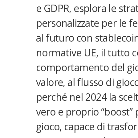
e GDPR, esplora le stra
personalizzate per le f
al futuro con stablecoin,
normative UE, il tutto 
comportamento del gioc
valore, al flusso di gioc
perché nel 2024 la scel
vero e proprio “boost” p
gioco, capace di trasf