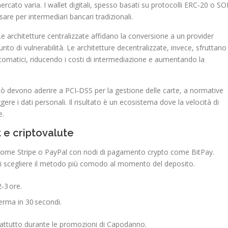
mercato varia. I wallet digitali, spesso basati su protocolli ERC‑20 o SO
are per intermediari bancari tradizionali.
 Le architetture centralizzate affidano la conversione a un provider
 di vulnerabilità. Le architetture decentralizzate, invece, sfruttano
omatici, riducendo i costi di intermediazione e aumentando la
nò devono aderire a PCI‑DSS per la gestione delle carte, a normative
re i dati personali. Il risultato è un ecosistema dove la velocità di
e.
t e criptovalute
i come Stripe o PayPal con nodi di pagamento crypto come BitPay.
di scegliere il metodo più comodo al momento del deposito.
2‑3 ore.
erma in 30 secondi.
prattutto durante le promozioni di Capodanno.