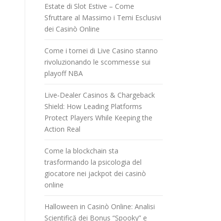
Estate di Slot Estive – Come
Sfruttare al Massimo i Temi Esclusivi
dei Casinò Online
Come i tornei di Live Casino stanno
rivoluzionando le scommesse sui
playoff NBA
Live‑Dealer Casinos & Chargeback
Shield: How Leading Platforms
Protect Players While Keeping the
Action Real
Come la blockchain sta
trasformando la psicologia del
giocatore nei jackpot dei casinò
online
Halloween in Casinò Online: Analisi
Scientifică dei Bonus “Spooky” e