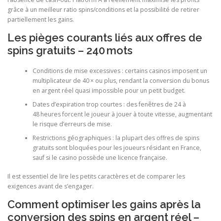
grâce à un meilleur ratio spins/conditions et la possibilité de retirer
partiellement les gains.
Les pièges courants liés aux offres de
spins gratuits – 240 mots
Conditions de mise excessives : certains casinos imposent un
multiplicateur de 40 × ou plus, rendant la conversion du bonus
en argent réel quasi impossible pour un petit budget.
Dates d’expiration trop courtes : des fenêtres de 24 à
48 heures forcent le joueur à jouer à toute vitesse, augmentant
le risque d’erreurs de mise.
Restrictions géographiques : la plupart des offres de spins
gratuits sont bloquées pour les joueurs résidant en France,
sauf si le casino possède une licence française.
Il est essentiel de lire les petits caractères et de comparer les
exigences avant de s’engager.
Comment optimiser les gains après la
conversion des spins en argent réel –