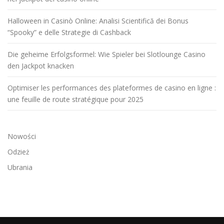
Halloween in Casinò Online: Analisi Scientifică dei Bonus
“Spooky” e delle Strategie di Cashback
Die geheime Erfolgsformel: Wie Spieler bei Slotlounge Casino
den Jackpot knacken
Optimiser les performances des plateformes de casino en ligne :
une feuille de route stratégique pour 2025
Nowości
Odzież
Ubrania