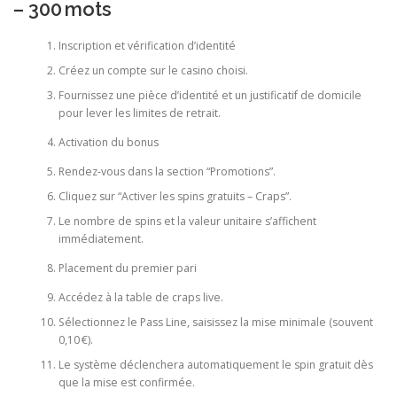
– 300 mots
Inscription et vérification d’identité
Créez un compte sur le casino choisi.
Fournissez une pièce d’identité et un justificatif de domicile
pour lever les limites de retrait.
Activation du bonus
Rendez‑vous dans la section “Promotions”.
Cliquez sur “Activer les spins gratuits – Craps”.
Le nombre de spins et la valeur unitaire s’affichent
immédiatement.
Placement du premier pari
Accédez à la table de craps live.
Sélectionnez le Pass Line, saisissez la mise minimale (souvent
0,10 €).
Le système déclenchera automatiquement le spin gratuit dès
que la mise est confirmée.