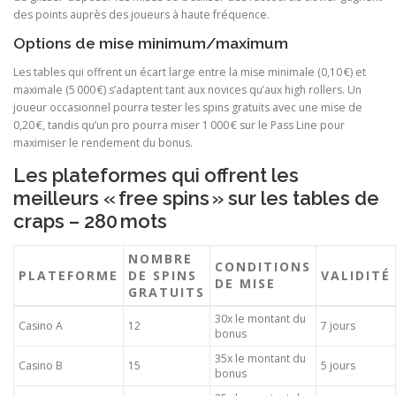
des points auprès des joueurs à haute fréquence.
Options de mise minimum/maximum
Les tables qui offrent un écart large entre la mise minimale (0,10 €) et
maximale (5 000 €) s’adaptent tant aux novices qu’aux high rollers. Un
joueur occasionnel pourra tester les spins gratuits avec une mise de
0,20 €, tandis qu’un pro pourra miser 1 000 € sur le Pass Line pour
maximiser le rendement du bonus.
Les plateformes qui offrent les
meilleurs « free spins » sur les tables de
craps – 280 mots
NOMBRE
CONDITIONS
PLATEFORME
DE SPINS
VALIDITÉ
DE MISE
GRATUITS
30x le montant du
Casino A
12
7 jours
bonus
35x le montant du
Casino B
15
5 jours
bonus