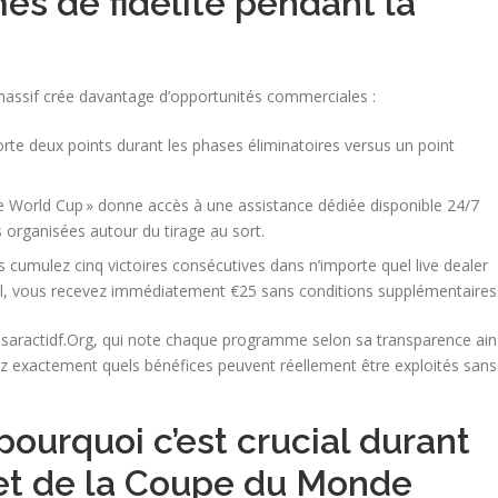
s de fidélité pendant la
 massif crée davantage d’opportunités commerciales :
rte deux points durant les phases éliminatoires versus un point
ne World Cup » donne accès à une assistance dédiée disponible 24/7
s organisées autour du tirage au sort.
umulez cinq victoires consécutives dans n’importe quel live dealer
al, vous recevez immédiatement €25 sans conditions supplémentaires
saractidf.Org, qui note chaque programme selon sa transparence ain
vez exactement quels bénéfices peuvent réellement être exploités sans
 pourquoi c’est crucial durant
 et de la Coupe du Monde