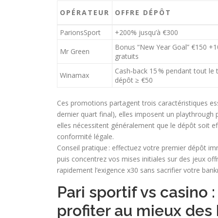
OPÉRATEUR
OFFRE DÉPÔT
ParionsSport
+200% jusqu’à €300
Bonus “New Year Goal” €150 +1
Mr Green
gratuits
Cash‑back 15 % pendant tout le t
Winamax
dépôt ≥ €50
Ces promotions partagent trois caractéristiques ess
dernier quart final), elles imposent un playthrough 
elles nécessitent généralement que le dépôt soit e
conformité légale.
Conseil pratique : effectuez votre premier dépôt im
puis concentrez vos mises initiales sur des jeux of
rapidement l’exigence x30 sans sacrifier votre bankr
Pari sportif vs casino
profiter au mieux des