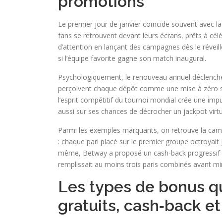
promotions
Le premier jour de janvier coïncide souvent avec la
fans se retrouvent devant leurs écrans, prêts à cél
d’attention en lançant des campagnes dès le réveil
si l’équipe favorite gagne son match inaugural.
Psychologiquement, le renouveau annuel déclenche u
perçoivent chaque dépôt comme une mise à zéro sur 
l’esprit compétitif du tournoi mondial crée une im
aussi sur ses chances de décrocher un jackpot virt
Parmi les exemples marquants, on retrouve la cam
: chaque pari placé sur le premier groupe octroyait 
même, Betway a proposé un cash‑back progressif al
remplissait au moins trois paris combinés avant mi
Les types de bonus qu
gratuits, cash‑back et 