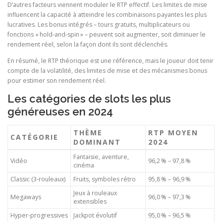
D’autres facteurs viennent moduler le RTP effectif. Les limites de mise
influencent la capacité à atteindre les combinaisons payantes les plus
lucratives. Les bonus intégrés – tours gratuits, multiplicateurs ou
fonctions « hold‑and‑spin » – peuvent soit augmenter, soit diminuer le
rendement réel, selon la façon dont ils sont déclenchés.
En résumé, le RTP théorique est une référence, mais le joueur doit tenir
compte de la volatilité, des limites de mise et des mécanismes bonus
pour estimer son rendement réel.
Les catégories de slots les plus
généreuses en 2024
THÈME
RTP MOYEN
CATÉGORIE
DOMINANT
2024
Fantaisie, aventure,
Vidéo
96,2 % – 97,8 %
cinéma
Classic (3‑rouleaux)
Fruits, symboles rétro
95,8 % – 96,9 %
Jeux à rouleaux
Megaways
96,0 % – 97,3 %
extensibles
Hyper‑progressives
Jackpot évolutif
95,0 % – 96,5 %