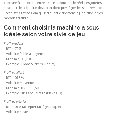
conduire à des écarts entre le RTP annoncé et le réel. Les joueurs
soucieux de la fiabilité devraient donc privilégier les sites revus par
Escapistmagazine.Com qui indiquent clairement la juridiction et les
rapports d’audit.
Comment choisir la machine à sous
idéale selon votre style de jeu
Profil prudent
– RTP ≥ 97 %
– Volatilité faible à moyenne
– Mise min. ≤ 0,10 €
– Exemple : Blood Suckers (NetEnt)
Profil équilibré
– RTP ≥ 96,5 %
– Volatilité moyenne
– Mise min. 0,20 € – 0,50 €
– Exemple : Kings of Chicago (Play’n GO)
Profil aventurier
– RTP ≥ 96 % (accepter un léger risque)
– Volatilité haute