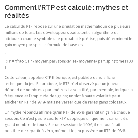
Comment l’RTP est calculé : mythes et
réalités
Le calcul du RTP repose sur une simulation mathématique de plusieurs
millions de tours. Les développeurs exécutent un algorithme qui
attribue à chaque symbole une probabilité précise, puis déterminent le
gain moyen par spin. La formule de base est :
[
RTP = \frac{Gain\ moyen\ par\ spin}{Mise\ moyenne\ par\ spin}\times100
]
Cette valeur, appelée RTP théorique, est publiée dans la fiche
technique du jeu. En pratique, le RTP réel observé par un joueur
dépend de nombreux paramètres. La volatilité, par exemple, indique la
fréquence et l’amplitude des gains ; un slot à haute volatilité peut
afficher un RTP de 97 % mais ne verser que de rares gains colossaux.
Un mythe répandu affirme qu’un RTP de 96 % garantit un gain à chaque
session. Ce n’est pas le cas : le RTP s’applique uniquement sur un très
grand nombre de tours. Sur une session de 100 €, il est tout à fait
possible de repartir à zéro, même si le jeu possède un RTP de 98 %.