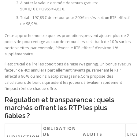
Ajouter la valeur estimée des tours gratuits :
50 × 0,10 € × 0,965 = 4,83 €.
Total = 197,83 € de retour pour 200 € misés, soit un RTP effectif
de 98,9 %.
Cette approche montre que les promotions peuvent ajouter plus de 2
points de pourcentage au taux de retour. Les cash‑back de 10 % sur les
pertes nettes, par exemple, élèvent le RTP effectif d’environ 1 %
supplémentaire.
Il est crucial de lire les conditions de mise (wagering). Un bonus avec un
facteur de 40x annulera partiellement l’avantage, ramenant le RTP
effectif à 96 % ou moins. Escapistmagazine.Com propose des
calculateurs de bonus qui aident les joueurs à évaluer rapidement
l’impact réel de chaque offre.
Régulation et transparence : quels
marchés offrent les RTP les plus
fiables ?
OBLIGATION
DE
AUDITS
LIC
JURIDICTION