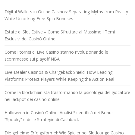
Digital Wallets in Online Casinos: Separating Myths from Reality
While Unlocking Free‑Spin Bonuses
Estate di Slot Estive – Come Sfruttare al Massimo i Temi
Esclusivi dei Casinò Online
Come i tornei di Live Casino stanno rivoluzionando le
scommesse sui playoff NBA
Live‑Dealer Casinos & Chargeback Shield: How Leading
Platforms Protect Players While Keeping the Action Real
Come la blockchain sta trasformando la psicologia del giocatore
nei jackpot dei casinò online
Halloween in Casinò Online: Analisi Scientifică dei Bonus
“Spooky” e delle Strategie di Cashback
Die geheime Erfolgsformel: Wie Spieler bei Slotlounge Casino