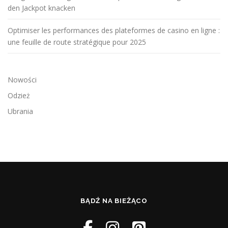
den Jackpot knacken
Optimiser les performances des plateformes de casino en ligne :
une feuille de route stratégique pour 2025
Nowości
Odzież
Ubrania
BĄDŹ NA BIEŻĄCO