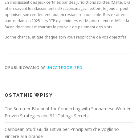
En choisissant des jeux certifiés par des juridictions strictes (Malte, UK)
et en suivant les classements d’Escapistmagazine.Com, le joueur peut
optimiser son rendement tout en restant responsable. Restez attentif
aux tendances 2025 : les RTP dynamiques et l’IA pourraient redéfinir la
façon dont nous mesurons le pouvoir de paiement des slots.
Bonne chance, et que chaque spin vous rapproche de vos objectifs !
OPUBLIKOWANO W
UNCATEGORIZED
OSTATNIE WPISY
The Summer Blueprint for Connecting with Surinamese Women:
Proven Strategies and 911Datings Secrets
Caribbean Stud: Guida Estiva per Principianti che Vogliono
Vincere alla Grande