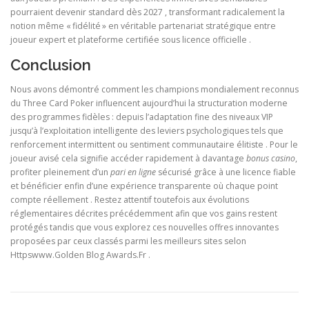
pourraient devenir standard dès 2027 , transformant radicalement la
notion même « fidélité » en véritable partenariat stratégique entre
joueur expert et plateforme certifiée sous licence officielle .
Conclusion
Nous avons démontré comment les champions mondialement reconnus
du Three Card Poker influencent aujourd’hui la structuration moderne
des programmes fidèles : depuis l’adaptation fine des niveaux VIP
jusqu’à l’exploitation intelligente des leviers psychologiques tels que
renforcement intermittent ou sentiment communautaire élitiste . Pour le
joueur avisé cela signifie accéder rapidement à davantage
bonus casino
,
profiter pleinement d’un
pari en ligne
sécurisé grâce à une licence fiable
et bénéficier enfin d’une expérience transparente où chaque point
compte réellement . Restez attentif toutefois aux évolutions
réglementaires décrites précédemment afin que vos gains restent
protégés tandis que vous explorez ces nouvelles offres innovantes
proposées par ceux classés parmi les meilleurs sites selon
Httpswww.Golden Blog Awards.Fr .