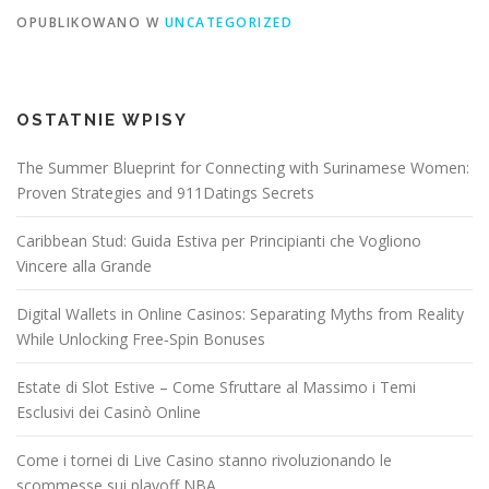
OPUBLIKOWANO W
UNCATEGORIZED
OSTATNIE WPISY
The Summer Blueprint for Connecting with Surinamese Women:
Proven Strategies and 911Datings Secrets
Caribbean Stud: Guida Estiva per Principianti che Vogliono
Vincere alla Grande
Digital Wallets in Online Casinos: Separating Myths from Reality
While Unlocking Free‑Spin Bonuses
Estate di Slot Estive – Come Sfruttare al Massimo i Temi
Esclusivi dei Casinò Online
Come i tornei di Live Casino stanno rivoluzionando le
scommesse sui playoff NBA