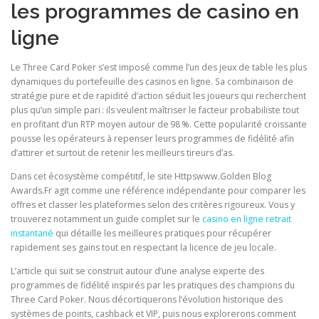
les programmes de casino en
ligne
Le Three Card Poker s’est imposé comme l’un des jeux de table les plus
dynamiques du portefeuille des casinos en ligne. Sa combinaison de
stratégie pure et de rapidité d’action séduit les joueurs qui recherchent
plus qu’un simple pari : ils veulent maîtriser le facteur probabiliste tout
en profitant d’un RTP moyen autour de 98 %. Cette popularité croissante
pousse les opérateurs à repenser leurs programmes de fidélité afin
d’attirer et surtout de retenir les meilleurs tireurs d’as.
Dans cet écosystème compétitif, le site Httpswww.Golden Blog
Awards.Fr agit comme une référence indépendante pour comparer les
offres et classer les plateformes selon des critères rigoureux. Vous y
trouverez notamment un guide complet sur le
casino en ligne retrait
instantané
qui détaille les meilleures pratiques pour récupérer
rapidement ses gains tout en respectant la licence de jeu locale.
L’article qui suit se construit autour d’une analyse experte des
programmes de fidélité inspirés par les pratiques des champions du
Three Card Poker. Nous décortiquerons l’évolution historique des
systèmes de points, cashback et VIP, puis nous explorerons comment