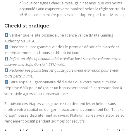
où vous consignez chaque mise, gain net ainsi que vos points
accumulés afin d’ajuster votre bankroll selon la règle stricte du
≤5 % maximum misée par session adoptée par Lucas Moreau.;
Checklist pratique
Vérifier que le site possède une licence valide (Malta Gaming
Authority ou UKGC).
S’inscrire au programme VIP dès le premier dépôt afin d’accéder
immédiatement aux bonus cashback initiaux.
Définir un objectif hebdomadaire réaliste basé sur votre volume moyen
observé chez Sofia García (≈€8k/mois).
Réclamer vos points tous les quinze jours avant expiration pour éviter
toute perte inutile.
Faire appel au gestionnaire dédié dès que votre mise cumulée
dépasse €20k pour négocier un bonus personnalisé correspondant à
votre style agressif ou conservateur.*
En suivant ces étapes vous gravirez rapidement les échelons sans
mettre votre capital en danger — exactement comme font Ken Tanaka
lorsqu’il passe discrètement au niveau Platinum après avoir stabilisé son
rendement positif pendant six mois consécutifs .