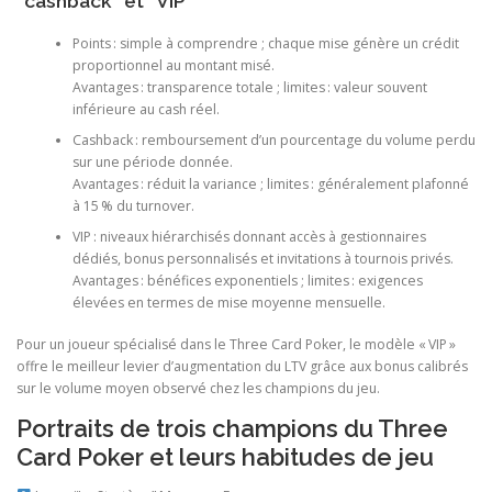
“cashback” et “VIP”
Points : simple à comprendre ; chaque mise génère un crédit
proportionnel au montant misé.
Avantages : transparence totale ; limites : valeur souvent
inférieure au cash réel.
Cashback : remboursement d’un pourcentage du volume perdu
sur une période donnée.
Avantages : réduit la variance ; limites : généralement plafonné
à 15 % du turnover.
VIP : niveaux hiérarchisés donnant accès à gestionnaires
dédiés, bonus personnalisés et invitations à tournois privés.
Avantages : bénéfices exponentiels ; limites : exigences
élevées en termes de mise moyenne mensuelle.
Pour un joueur spécialisé dans le Three Card Poker, le modèle « VIP »
offre le meilleur levier d’augmentation du LTV grâce aux bonus calibrés
sur le volume moyen observé chez les champions du jeu.
Portraits de trois champions du Three
Card Poker et leurs habitudes de jeu