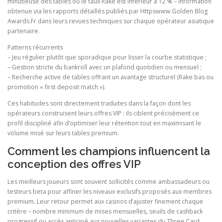
minutieuse des tables où le taux Rake est inférieur à 12 % – information
obtenue via les rapports détaillés publiés par Httpswww.Golden Blog
Awards.Fr dans leurs revues techniques sur chaque opérateur asiatique
partenaire.
Patterns récurrents
– Jeu régulier plutôt que sporadique pour lisser la courbe statistique ;
– Gestion stricte du bankroll avec un plafond quotidien ou mensuel ;
– Recherche active de tables offrant un avantage structurel (Rake bas ou
promotion « first deposit match »).
Ces habitudes sont directement traduites dans la façon dont les
opérateurs construisent leurs offres VIP : ils ciblent précisément ce
profil discipliné afin d’optimiser leur rétention tout en maximisant le
volume misé sur leurs tables premium.
Comment les champions influencent la
conception des offres VIP
Les meilleurs joueurs sont souvent sollicités comme ambassadeurs ou
testeurs beta pour affiner les niveaux exclusifs proposés aux membres
premium. Leur retour permet aux casinos d’ajuster finement chaque
critère – nombre minimum de mises mensuelles, seuils de cashback
progressif ou accès anticipé aux nouvelles variantes du Three Card