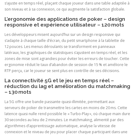
s’ajuste en temps réel, plaçant chaque joueur dans une table adaptée à
son niveau et à sa connexion, ce qui augmente la satisfaction globale.
L’ergonomie des applications de poker – design
responsive et expérience utilisateur – 120 mots
Les développeurs misent aujourd’hui sur un design responsive qui
s’adapte à chaque taille d’écran, du petit smartphone à la tablette de
12 pouces. Les menus déroulants se transforment en panneaux
latéraux, les graphiques de statistiques s’ajustent en temps réel, et les
zones de mise sont agrandies pour éviter les erreurs de toucher. Cette
ergonomie réduit le taux d’abandon de session de 15 % et améliore le
RTP perçu, car le joueur se sent plus en contrôle de ses décisions.
La connectivité 5G et le jeu en temps réel –
réduction du lag et amélioration du matchmaking
– 130 mots
La 5G offre une bande passante quasi‑illimitée, permettant aux
serveurs de poker de transmettre les cartes en moins de 20 ms. Cette
latence quasi nulle rend possible le « Turbo‑Play », où chaque main dure
30 secondes au lieu de 2 minutes. Le matchmaking, alimenté par des
algorithmes d’apprentissage automatique, analyse la vitesse de
connexion et le niveau de jeu pour placer chaque participant dans une