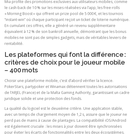
Mia profite des promotions exclusives aux utilisateurs mobiles, comme
le cash‑back de 10 % sur les mises réalisées via l’app, les free‑rolls
« Morning Boost » qui offrent un prize pool de 5 000 €, et les tournois
“instant‑win” où chaque participant reçoit un ticket de loterie numérique.
En cumulant ces offres, elle a généré un revenu supplémentaire
équivalent à 12 % de son bankroll annuelle, démontrant que les bonus
mobiles ne sont pas de simples gadgets, mais de véritables leviers de
rentabilité.
Les plateformes qui font la différence :
critères de choix pour le joueur mobile
– 400 mots
Choisir une plateforme mobile, c’est d’abord vérifier la licence.
PokerStars, partypoker et Winamax détiennent toutes les autorisations
de l’ARJEL (France) et de la Malta Gaming Authority, garantissant un cadre
juridique solide et une protection des fonds.
La qualité du logiciel est le deuxième critère. Une application stable,
avec un temps de chargement moyen de 1,2 s, assure que le joueur ne
perd pas de mains à cause de plantages. La compatibilité iOS/Android
est également cruciale : les mises à jour doivent être synchronisées
pour éviter les écarts de fonctionnalités entre les deux écosystèmes.