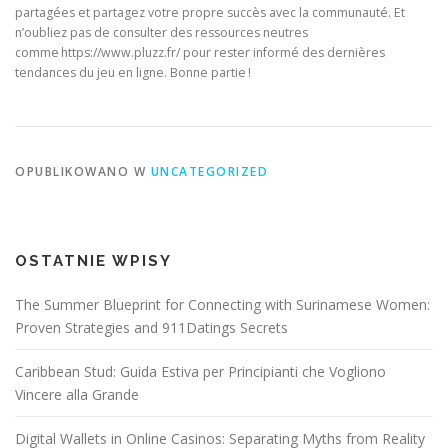
partagées et partagez votre propre succès avec la communauté. Et
n’oubliez pas de consulter des ressources neutres
comme https://www.pluzz.fr/ pour rester informé des dernières
tendances du jeu en ligne. Bonne partie !
OPUBLIKOWANO W
UNCATEGORIZED
OSTATNIE WPISY
The Summer Blueprint for Connecting with Surinamese Women:
Proven Strategies and 911Datings Secrets
Caribbean Stud: Guida Estiva per Principianti che Vogliono
Vincere alla Grande
Digital Wallets in Online Casinos: Separating Myths from Reality