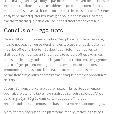
% de mains jouées, gain moyen par main, temps moyen de décision. En
exportant ces données vers un tableur, le joueur peut identifier les
moments où son VPIP a chuté ou où son taux de réussite a baissé. Cette
analyse permet d’ajuster les stratégies pour les sessions suivantes,
transformant chaque partie en une leçon d’amélioration continue.
Conclusion – 250 mots
L’été 2024 a confirmé que le mobile n’est plus un simple accessoire,
mais le nouveau felt où se dessinent les success‑stories du poker. La
mobilité offre une liberté inégalée, les plateformes mobiles se
distinguent par leur sécurité, leur rapidité et leurs offres exclusives,
tandis que le design ludique et la gamification renforcent l’engagement.
Les stratégies présentées – gestion du temps, exploitation des
promotions, optimisation du réseau et analyse post‑session –
permettent aux joueurs de transformer chaque partie en opportunité
de gain.
L’avenir s’annonce encore plus prometteur : la réalité augmentée
pourrait projeter une table holographique sur votre salon, et l’IA de
coaching, déjà intégrée dans certaines apps, offrira des
recommandations en temps réel basées sur votre historique de jeu.
Alors, cet été, choisissez une plateforme mobile, testez les astuces