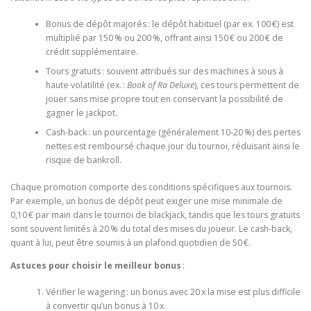
Bonus de dépôt majorés : le dépôt habituel (par ex. 100 €) est
multiplié par 150 % ou 200 %, offrant ainsi 150 € ou 200 € de
crédit supplémentaire.
Tours gratuits : souvent attribués sur des machines à sous à
haute volatilité (ex. :
Book of Ra Deluxe
), ces tours permettent de
jouer sans mise propre tout en conservant la possibilité de
gagner le jackpot.
Cash‑back : un pourcentage (généralement 10‑20 %) des pertes
nettes est remboursé chaque jour du tournoi, réduisant ainsi le
risque de bankroll.
Chaque promotion comporte des conditions spécifiques aux tournois.
Par exemple, un bonus de dépôt peut exiger une mise minimale de
0,10 € par main dans le tournoi de blackjack, tandis que les tours gratuits
sont souvent limités à 20 % du total des mises du joueur. Le cash‑back,
quant à lui, peut être soumis à un plafond quotidien de 50 €.
Astuces pour choisir le meilleur bonus
:
Vérifier le wagering : un bonus avec 20 x la mise est plus difficile
à convertir qu’un bonus à 10 x.