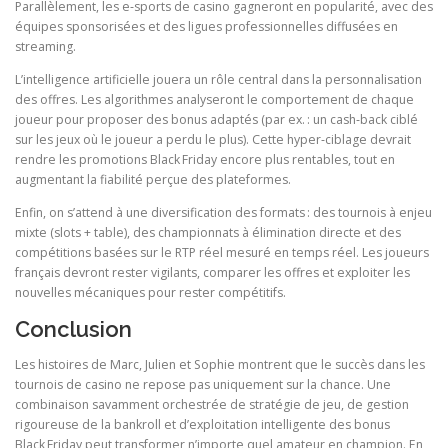
Parallèlement, les e‑sports de casino gagneront en popularité, avec des
équipes sponsorisées et des ligues professionnelles diffusées en
streaming.
L’intelligence artificielle jouera un rôle central dans la personnalisation
des offres. Les algorithmes analyseront le comportement de chaque
joueur pour proposer des bonus adaptés (par ex. : un cash‑back ciblé
sur les jeux où le joueur a perdu le plus). Cette hyper‑ciblage devrait
rendre les promotions Black Friday encore plus rentables, tout en
augmentant la fiabilité perçue des plateformes.
Enfin, on s’attend à une diversification des formats : des tournois à enjeu
mixte (slots + table), des championnats à élimination directe et des
compétitions basées sur le RTP réel mesuré en temps réel. Les joueurs
français devront rester vigilants, comparer les offres et exploiter les
nouvelles mécaniques pour rester compétitifs.
Conclusion
Les histoires de Marc, Julien et Sophie montrent que le succès dans les
tournois de casino ne repose pas uniquement sur la chance. Une
combinaison savamment orchestrée de stratégie de jeu, de gestion
rigoureuse de la bankroll et d’exploitation intelligente des bonus
Black Friday peut transformer n’importe quel amateur en champion. En