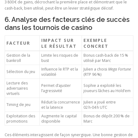
3 800 € de gains, décrochant la première place et démontrant que le
cash‑back, bien utilisé, peut être un levier stratégique décisif.
6. Analyse des facteurs clés de succès
dans les tournois de casino
IMPACT SUR
EXEMPLE
FACTEUR
LE RÉSULTAT
CONCRET
Gestion de la
Limite les risques de
Bonus cash‑back de 15 %
bankroll
bust
utilisé par Marc
Influence le RTP et la
Julien a choisi
Mega Fortune
Sélection du jeu
volatilité
(RTP 96 %)
Lecture des
Permet d’ajuster
Sophie a exploité les
adversaires
l’agressivité
joueurs lâches au Hold’em
virtuels
Réduit la concurrence
Julien a joué entre
Timing de jeu
et la latence
02 h‑04 h UTC
Exploitation des
Augmente le capital
Bonus de dépôt 200 % de
promotions
disponible
Marc
Ces éléments interagissent de façon synergique. Une bonne gestion de