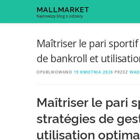
Przejdź
MALLMARKET
do
Najnowszy blog o odzieży
treści
Maîtriser le pari sportif
de bankroll et utilisat
OPUBLIKOWANO
19 KWIETNIA 2026
PRZEZ
WAD
Maîtriser le pari s
stratégies de ges
utilisation optim