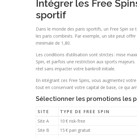
Intégrer les Free Spin
sportif
Dans le monde des paris sportifs, un Free Spin se tr
les paris combinés. Par exemple, un site peut offri
minimale de 1,80.
Les conditions d’utilisation sont strictes : mise ma
Spin, et parfois une restriction aux sports majeur
réel sans impacter votre bankroll initiale.
En intégrant ces Free Spins, vous augmentez votr
tout en conservant votre capital de base, ce qui am
Sélectionner les promotions les p
SITE
TYPE DE FREE SPIN
Site A
10 € risk‑free
Site B
15 € pari gratuit