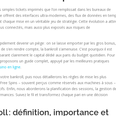
s simples tickets imprimés que l’on remplissait dans les bureaux de
gne offrent des interfaces ultra‑modernes, des flux de données en tem
chaque mise en un véritable jeu de stratégie. Cette évolution a attir
plus connectés, mais aussi plus exposés aux risques de
apidement devenir un piège : on se laisse emporter par les gros bonus,
s’en rendre compte, la bankroll s’amenuise. C’est pourquoi il est
parant clairement le capital dédié aux paris du budget quotidien. Pour
 proposons un guide complet, appuyé par les meilleures pratiques
sino en ligne
.
tre bankroll, puis nous détaillerons les règles de mise les plus
s Free Spins – souvent perçus comme réservés aux machines à sous –
ifs. Enfin, nous aborderons la planification des sessions, la gestion d
rmances. Suivez le fil et transformez chaque pari en une décision
 : définition, importance et