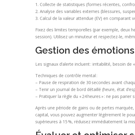
1. Collecte de statistiques (formes récentes, confr
2. Analyse des variables externes (blessures, suspe
3. Calcul de la valeur attendue (EV) en comparant v
Fixez des limites temporelles (par exemple, deux he
session). Utilisez un minuteur et respectez-le, mê
Gestion des émotions e
Les signaux d’alerte incluent : irritabilité, besoin d
Techniques de contrôle mental :
– Pause de respiration de 30 secondes avant chaqu
– Tenir un journal de bord détaillé (heure, état d’espr
– Pratiquer la règle du « 24 heures » : ne pas par
Après une période de gains ou de pertes marquée, r
capital, vous pouvez augmenter légèrement le pourc
supérieures à 15 %, réduisez immédiatement la mis