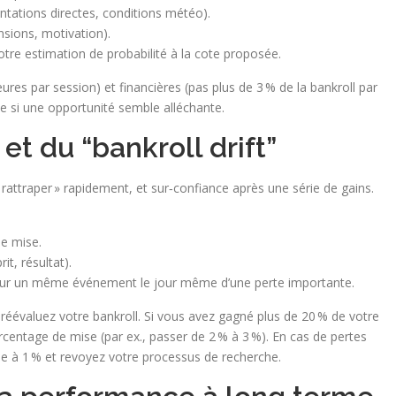
ontations directes, conditions météo).
nsions, motivation).
otre estimation de probabilité à la cote proposée.
ures par session) et financières (pas plus de 3 % de la bankroll par
me si une opportunité semble alléchante.
t du “bankroll drift”
e « rattraper » rapidement, et sur‑confiance après une série de gains.
e mise.
it, résultat).
ier sur un même événement le jour même d’une perte importante.
éévaluez votre bankroll. Si vous avez gagné plus de 20 % de votre
entage de mise (par ex., passer de 2 % à 3 %). En cas de pertes
e à 1 % et revoyez votre processus de recherche.