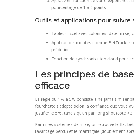
Ajustez en fonction de votre expérience : s
pourcentage de 1 à 2 points.
Outils et applications pour suivre 
Tableur Excel avec colonnes : date, mise, co
Applications mobiles comme BetTracker ou
prédéfini.
Fonction de synchronisation cloud pour ac
Les principes de base
efficace
La règle du 1 % à 5 % consiste à ne jamais miser plu
fourchette s’adapte selon la confiance que vous avez
justifier le 5 %, tandis qu’un pari long shot (cote > 
Parmi les systèmes de mise, on retrouve le flat bett
l’avantage perçu) et le martingale (doublement après 