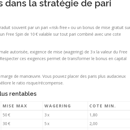
s dans la stratégie de pari
aduit souvent par un pari « risk‑free » ou un bonus de mise gratuit su
r un Free Spin de 10 € valable sur tout pari combiné avec une cote
ximale autorisée, exigence de mise (wagering) de 3 x la valeur du Free
s. Respecter ces exigences permet de transformer le bonus en capital
e marge de manœuvre. Vous pouvez placer des paris plus audacieux
éliore le ratio risque/récompense.
lus rentables
MISE MAX
WAGERING
COTE MIN.
50 €
3 x
1,80
30 €
5 x
2,00