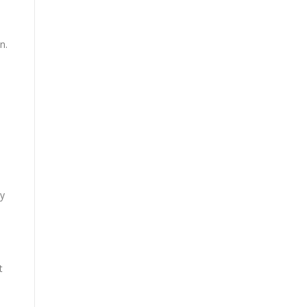
n.
ty
t