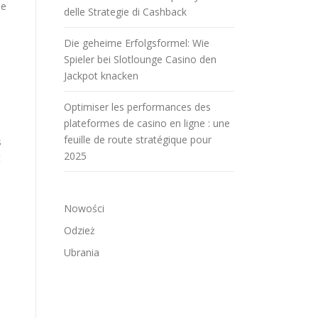
le
delle Strategie di Cashback
Die geheime Erfolgsformel: Wie
Spieler bei Slotlounge Casino den
Jackpot knacken
Optimiser les performances des
plateformes de casino en ligne : une
feuille de route stratégique pour
s
2025
t
Nowości
Odzież
Ubrania