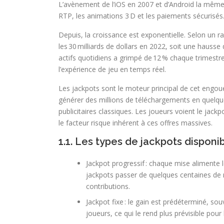
L’avènement de l’iOS en 2007 et d’Android la même 
RTP, les animations 3 D et les paiements sécurisés
Depuis, la croissance est exponentielle. Selon un ra
les 30 milliards de dollars en 2022, soit une hausse
actifs quotidiens a grimpé de 12 % chaque trimestre,
l’expérience de jeu en temps réel.
Les jackpots sont le moteur principal de cet engoue
générer des millions de téléchargements en quelque
publicitaires classiques. Les joueurs voient le ja
le facteur risque inhérent à ces offres massives.
1.1. Les types de jackpots disponi
Jackpot progressif : chaque mise alimente
jackpots passer de quelques centaines de mi
contributions.
Jackpot fixe : le gain est prédéterminé, so
joueurs, ce qui le rend plus prévisible pour 