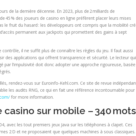
urs de la dernière décennie. En 2023, plus de 2 milliards de
de 45 % des joueurs de casino en ligne préfèrent placer leurs mises
as le fruit du hasard : les développeurs ont compris que la mobilité cr
t, d’accès permanent aux jackpots qui promettent des gains à sept
ontrôle, il ne suffit plus de connaître les règles du jeu. Il faut aussi
sir des applications qui offrent transparence et sécurité. Le lecteur qui
gé par l’impulsivité doit donc adopter une approche rigoureuse, basée
égrés.
llés, rendez‑vous sur Euroinfo‑Kehl.com. Ce site de revue indépendan
blie les audits RNG, ce qui en fait une référence incontournable pour
.com/
for more information.
de casino sur mobile – 340 mots
4, avec les tout premiers jeux Java sur les téléphones à clapet. Ces
hismes 2 D et ne proposaient que quelques machines à sous classiques.