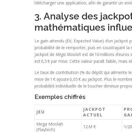
télécharger une application, afin de garantir un e
3. Analyse des jackpo
mathématiques influe
Le gain attendu (EV, Expected Value) d’un jackpot pr
probabilité de le remporter, puis en soustrayant l
jackpot de
Mega Moolah
est de 10 millions d’euros e
est 0,5 € par mise. Cette valeur paraît faible, mais e
Le taux de contribution (% du dépôt qui alimente le
mise de 1 € ajoute 0,05 € au jackpot. Plus le nombre
probabilité individuelle de le toucher diminue propo
Exemples chiffrés
JACKPOT
PR
JEU
ACTUEL
GA
Mega Moolah
12 M €
1/20
(Playtech)