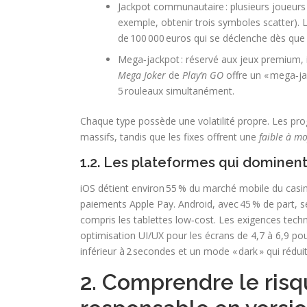
Jackpot communautaire : plusieurs joueurs 
exemple, obtenir trois symboles scatter). 
de 100 000 euros qui se déclenche dès que
Mega‑jackpot : réservé aux jeux premium, 
Mega Joker
de
Play’n GO
offre un « mega‑ja
5 rouleaux simultanément.
Chaque type possède une volatilité propre. Les pr
massifs, tandis que les fixes offrent une
faible à mo
1.2. Les plateformes qui dominent
iOS détient environ 55 % du marché mobile du casino
paiements Apple Pay. Android, avec 45 % de part, s
compris les tablettes low‑cost. Les exigences tech
optimisation UI/UX pour les écrans de 4,7 à 6,9 po
inférieur à 2 secondes et un mode « dark » qui rédui
2. Comprendre le risq